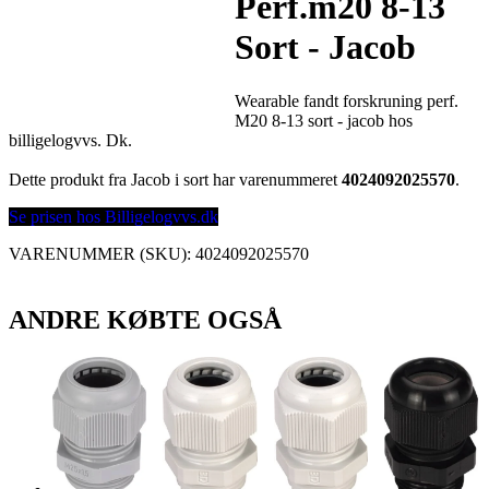
Perf.m20 8-13
Sort - Jacob
Wearable fandt forskruning perf.
M20 8-13 sort - jacob hos
billigelogvvs. Dk.
Dette produkt fra Jacob i sort har varenummeret
4024092025570
.
Se prisen hos Billigelogvvs.dk
VARENUMMER (SKU):
4024092025570
ANDRE KØBTE OGSÅ