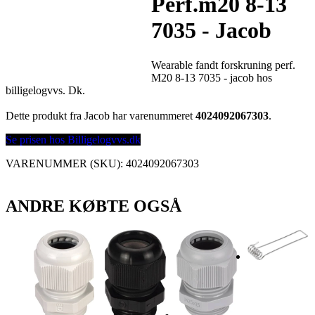
Perf.m20 8-13
7035 - Jacob
Wearable fandt forskruning perf.
M20 8-13 7035 - jacob hos
billigelogvvs. Dk.
Dette produkt fra Jacob har varenummeret
4024092067303
.
Se prisen hos Billigelogvvs.dk
VARENUMMER (SKU):
4024092067303
ANDRE KØBTE OGSÅ