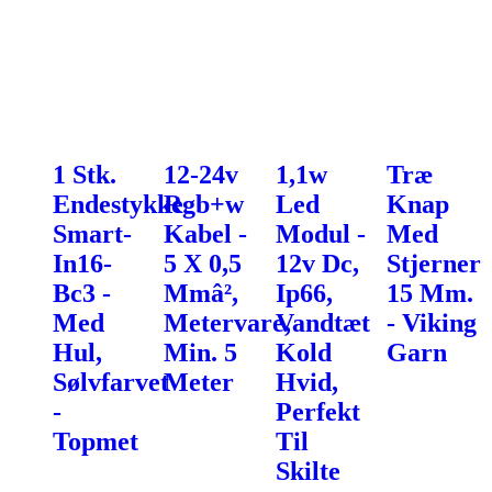
1 Stk.
12-24v
1,1w
Træ
Endestykke
Rgb+w
Led
Knap
Smart-
Kabel -
Modul -
Med
In16-
5 X 0,5
12v Dc,
Stjerner
Bc3 -
Mmâ²,
Ip66,
15 Mm.
Med
Metervare,
Vandtæt
- Viking
Hul,
Min. 5
Kold
Garn
Sølvfarvet
Meter
Hvid,
-
Perfekt
Topmet
Til
Skilte