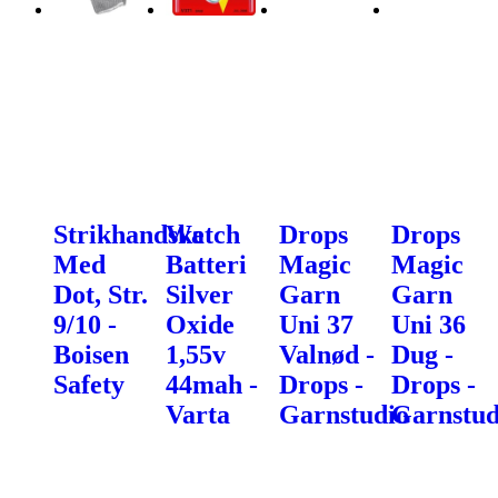
Strikhandske
Watch
Drops
Drops
Med
Batteri
Magic
Magic
Dot, Str.
Silver
Garn
Garn
9/10 -
Oxide
Uni 37
Uni 36
Boisen
1,55v
Valnød -
Dug -
Safety
44mah -
Drops -
Drops -
Varta
Garnstudio
Garnstud