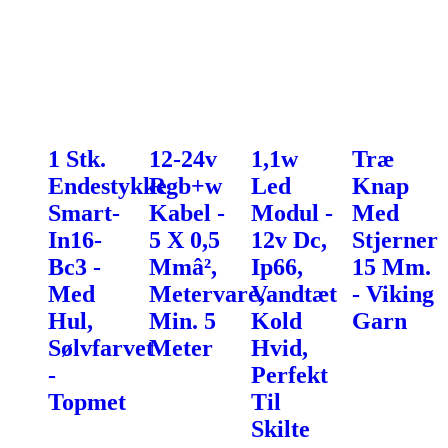
1 Stk.
12-24v
1,1w
Træ
Endestykke
Rgb+w
Led
Knap
Smart-
Kabel -
Modul -
Med
In16-
5 X 0,5
12v Dc,
Stjerner
Bc3 -
Mmâ²,
Ip66,
15 Mm.
Med
Metervare,
Vandtæt
- Viking
Hul,
Min. 5
Kold
Garn
Sølvfarvet
Meter
Hvid,
-
Perfekt
Topmet
Til
Skilte