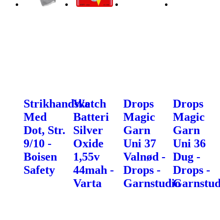
Strikhandske
Watch
Drops
Drops
Med
Batteri
Magic
Magic
Dot, Str.
Silver
Garn
Garn
9/10 -
Oxide
Uni 37
Uni 36
Boisen
1,55v
Valnød -
Dug -
Safety
44mah -
Drops -
Drops -
Varta
Garnstudio
Garnstud