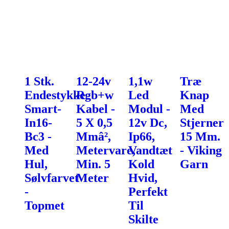
1 Stk.
12-24v
1,1w
Træ
Endestykke
Rgb+w
Led
Knap
Smart-
Kabel -
Modul -
Med
In16-
5 X 0,5
12v Dc,
Stjerner
Bc3 -
Mmâ²,
Ip66,
15 Mm.
Med
Metervare,
Vandtæt
- Viking
Hul,
Min. 5
Kold
Garn
Sølvfarvet
Meter
Hvid,
-
Perfekt
Topmet
Til
Skilte