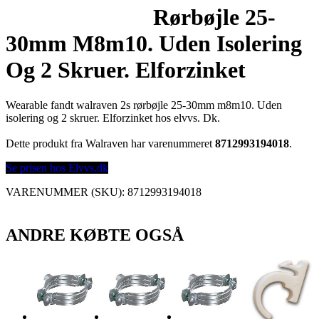
Rørbøjle 25-
30mm M8m10. Uden Isolering
Og 2 Skruer. Elforzinket
Wearable fandt walraven 2s rørbøjle 25-30mm m8m10. Uden
isolering og 2 skruer. Elforzinket hos elvvs. Dk.
Dette produkt fra Walraven har varenummeret
8712993194018
.
Se prisen hos Elvvs.dk
VARENUMMER (SKU):
8712993194018
ANDRE KØBTE OGSÅ