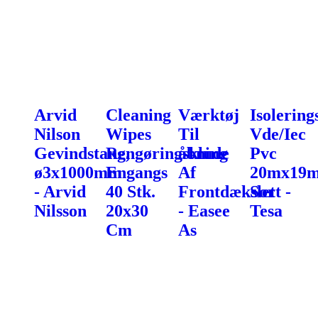
Arvid
Cleaning
Værktøj
Isolering
Nilson
Wipes
Til
Vde/Iec
Gevindstang,
Rengøringsklude
åbning
Pvc
ø3x1000mm
Engangs
Af
20mx19
- Arvid
40 Stk.
Frontdækslet
Sort -
Nilsson
20x30
- Easee
Tesa
Cm
As