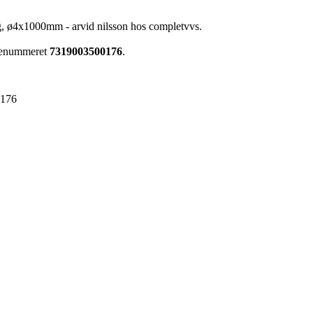
g, ø4x1000mm - arvid nilsson hos completvvs.
arenummeret
7319003500176
.
0176