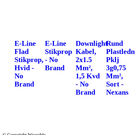
E-Line
E-Line
Downlight
Rund
Flad
Stikprop
Kabel,
Plastledn
Stikprop,
- No
2x1.5
Pklj
Hvid -
Brand
Mm²,
3g0,75
No
1,5 Kvd
Mm²,
Brand
- No
Sort -
Brand
Nexans
© Copyright Wearable