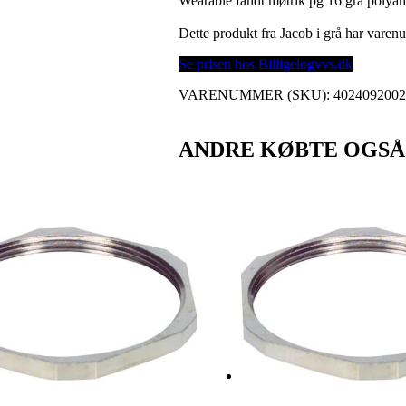
Wearable fandt møtrik pg 16 grå polyam
Dette produkt fra Jacob i grå har vare
Se prisen hos Billigelogvvs.dk
VARENUMMER (SKU):
402409200
ANDRE KØBTE OGSÅ