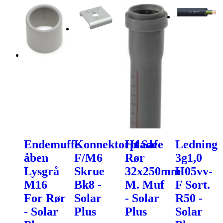
Endemuffe
Konnektorplade
Ht Safe
Ledning
åben
F/M6
Rør
3g1,0
Lysgrå
Skrue
32x250mm
H05vv-
M16
Bk8 -
M. Muf
F Sort.
For Rør
Solar
- Solar
R50 -
- Solar
Plus
Plus
Solar