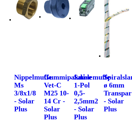
Nippelmuffe
Gummipakdåse
Samlemuffe
Spiralsla
Ms
Vet-C
1-Pol
ø 6mm
3/8x1/8
M25 10-
0,5-
Transpar
- Solar
14 Cr -
2,5mm2
- Solar
Plus
Solar
- Solar
Plus
Plus
Plus