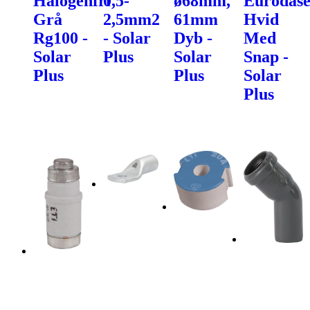
Halogenfri
0,5-
ø68mm,
Eurodås
Grå
2,5mm2
61mm
Hvid
Rg100 -
- Solar
Dyb -
Med
Solar
Plus
Solar
Snap -
Plus
Plus
Solar
Plus