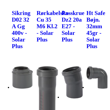
Sikring
Rørkabelsko
Passkrue
Ht Safe
D02 32
Cu 35
Dz2 20a
Bøjn.
A Gg
M6 Kl.2
E27 -
32mm
400v -
- Solar
Solar
45gr -
Solar
Plus
Plus
Solar
Plus
Plus