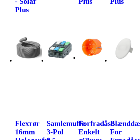
- Solar
Plus
Plus
Plus
Flexrør
Samlemuffe
Forfradåse
Blænddæ
16mm
3-Pol
Enkelt
For