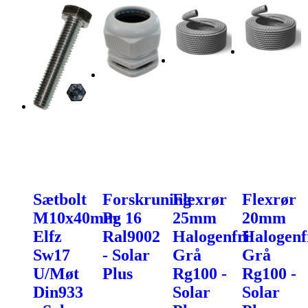
Sætbolt
Forskruning
Flexrør
Flexrør
M10x40mm
Pg 16
25mm
20mm
Elfz
Ral9002
Halogenfri
Halogenf
Sw17
- Solar
Grå
Grå
U/Møt
Plus
Rg100 -
Rg100 -
Din933
Solar
Solar