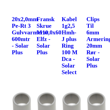
20x2,0mm
Fransk
Kabel
Clips
Pe-Rt 3
Skrue
1g2,5
Til
Gulvvarmerør
M10,0x60
Hmh-
6mm
600mtr
Elfz -
J plus
Armering
- Solar
Solar
Ring
20mm
Plus
Plus
100 M
Rør -
Dca -
Solar
Solar
Plus
Select