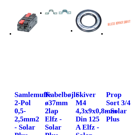
Samlemuffe
Kabelbøjle
Skiver
Prop
2-Pol
ø37mm
M4
Sort 3/4
0,5-
2lap
4,3x9x0,8mm
- Solar
2,5mm2
Elfz -
Din 125
Plus
- Solar
Solar
A Elfz -