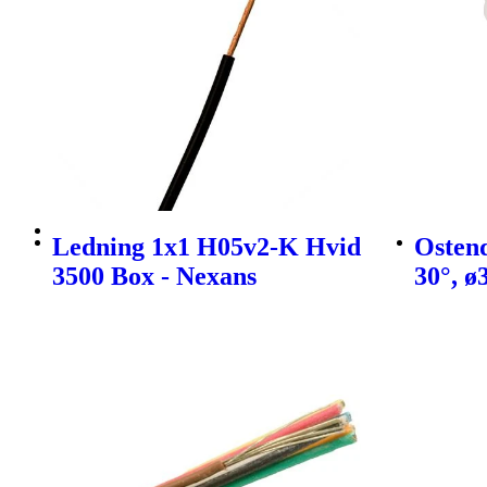
Ledning 1x1 H05v2-K Hvid
Ostend
3500 Box - Nexans
30°, ø