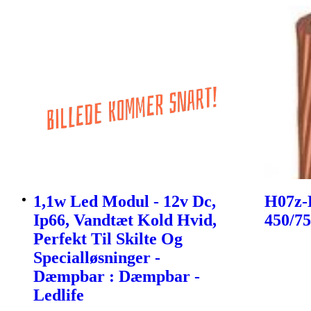
1,1w Led Modul - 12v Dc,
H07z-
Ip66, Vandtæt Kold Hvid,
450/75
Perfekt Til Skilte Og
Specialløsninger -
Dæmpbar : Dæmpbar -
Ledlife