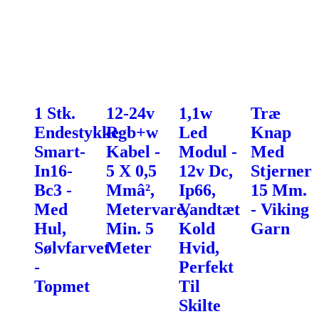
1 Stk.
12-24v
1,1w
Træ
Endestykke
Rgb+w
Led
Knap
Smart-
Kabel -
Modul -
Med
In16-
5 X 0,5
12v Dc,
Stjerner
Bc3 -
Mmâ²,
Ip66,
15 Mm.
Med
Metervare,
Vandtæt
- Viking
Hul,
Min. 5
Kold
Garn
Sølvfarvet
Meter
Hvid,
-
Perfekt
Topmet
Til
Skilte