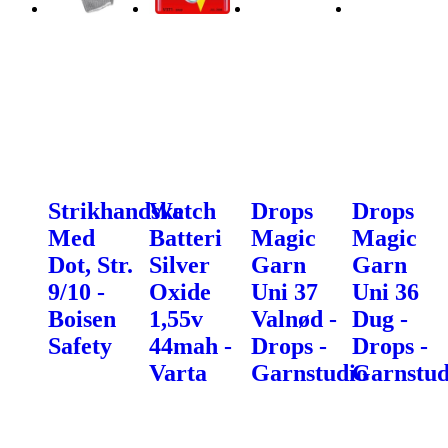
Strikhandske
Watch
Drops
Drops
Med
Batteri
Magic
Magic
Dot, Str.
Silver
Garn
Garn
9/10 -
Oxide
Uni 37
Uni 36
Boisen
1,55v
Valnød -
Dug -
Safety
44mah -
Drops -
Drops -
Varta
Garnstudio
Garnstud